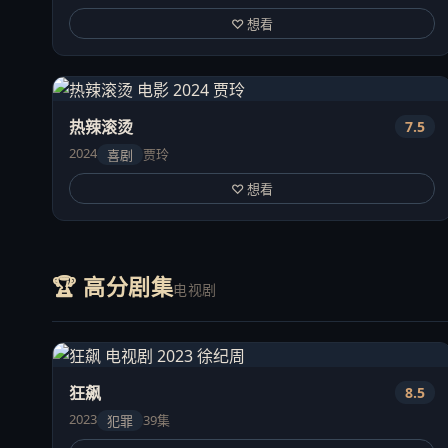
♡ 想看
热辣滚烫
7.5
2024
贾玲
喜剧
♡ 想看
🏆 高分剧集
电视剧
狂飙
8.5
2023
39集
犯罪