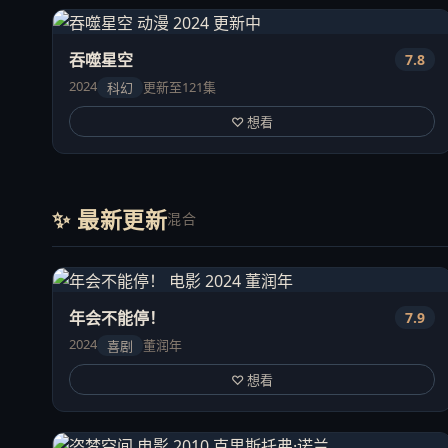
吞噬星空
7.8
2024
更新至121集
科幻
♡ 想看
✨ 最新更新
混合
年会不能停！
7.9
2024
董润年
喜剧
♡ 想看