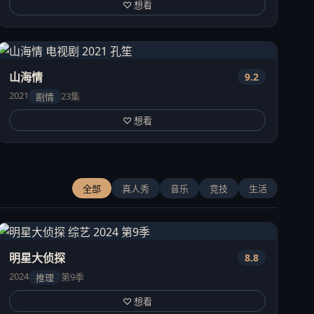
♡ 想看
山海情
9.2
2021
23集
剧情
♡ 想看
全部
真人秀
音乐
竞技
生活
明星大侦探
8.8
2024
第9季
推理
♡ 想看