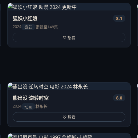
狐妖小红娘
8.1
2024
更新至148集
奇幻
♡ 想看
熊出没·逆转时空
8.0
2024
林永长
动画
♡ 想看