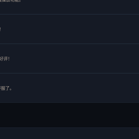
！
好评！
舒服了。