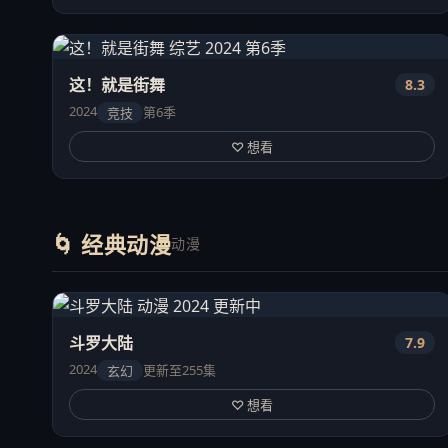
这！就是街舞
8.3
2024
第6季
竞技
♡ 想看
🌀 经典动漫
动漫
斗罗大陆
7.9
2024
更新至255集
玄幻
♡ 想看