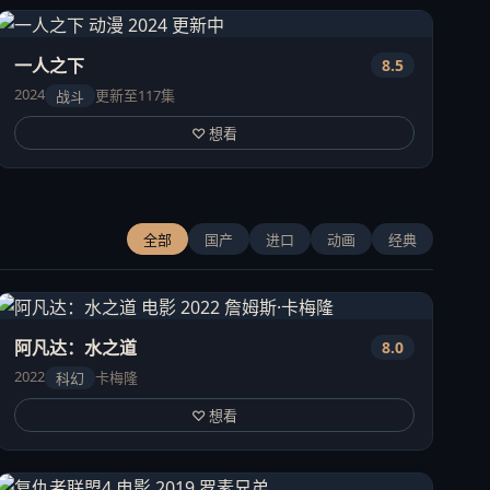
一人之下
8.5
2024
更新至117集
战斗
♡ 想看
全部
国产
进口
动画
经典
阿凡达：水之道
8.0
2022
卡梅隆
科幻
♡ 想看