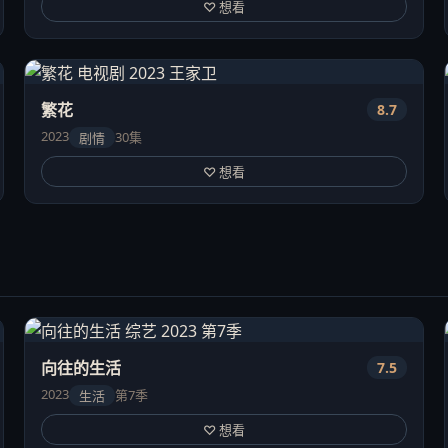
♡ 想看
繁花
8.7
2023
30集
剧情
♡ 想看
向往的生活
7.5
2023
第7季
生活
♡ 想看