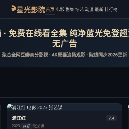
🎬
星光影院
首页
电影
剧集
综艺
动漫
最新
排行榜
 · 免费在线看全集 纯净蓝光免登
无广告
聚合全网豆瓣高分影视 · 4K原画流畅观影 · 院线同步2026更新
满江红
7.4
2023
张艺谋
悬疑