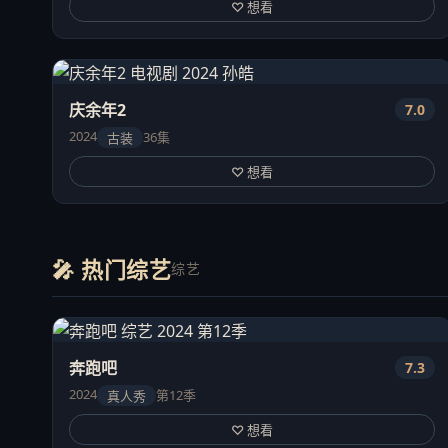
♡ 想看
庆余年2
7.0
2024
36集
古装
♡ 想看
🎤 热门综艺
综艺
奔跑吧
7.3
2024
第12季
真人秀
♡ 想看