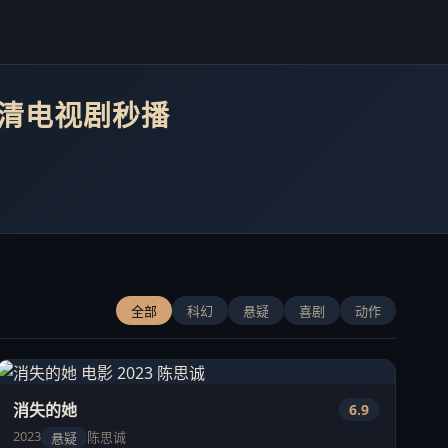
超清电视剧秒播
全部
科幻
悬疑
喜剧
动作
消失的她
6.9
2023
陈思诚
悬疑