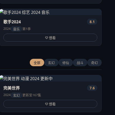
歌手2024
8.1
2024
第1季
音乐
♡ 想看
全部
玄幻
修仙
战斗
奇幻
完美世界
7.6
2024
更新至167集
玄幻
♡ 想看