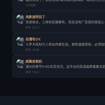
2小时前
电影迷阿拉丁
资源很全，三体和狂飙都有，而且没有广告真的很良心
昨天 22:15
动漫宅小C
斗罗大陆和凡人修仙传都在追，更新速度很快，必须给
昨天 18:40
剧集收割机
漫长的季节9.4分实至名归，这平台的高清画质看着太
前天 14:22