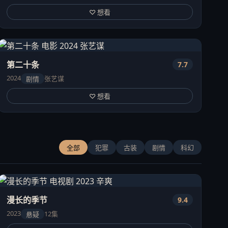
♡ 想看
第二十条
7.7
2024
张艺谋
剧情
♡ 想看
全部
犯罪
古装
剧情
科幻
漫长的季节
9.4
2023
12集
悬疑